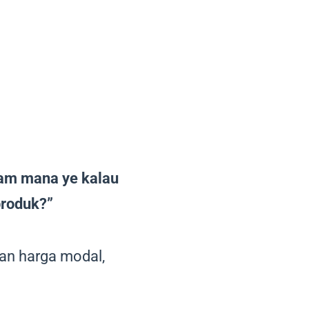
am mana ye kalau
produk?”
gan harga modal,