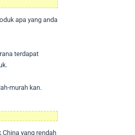
produk apa yang anda
erana terdapat
uk.
rah-murah kan.
 China yang rendah