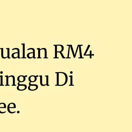
 Jualan RM4
inggu Di
ee.