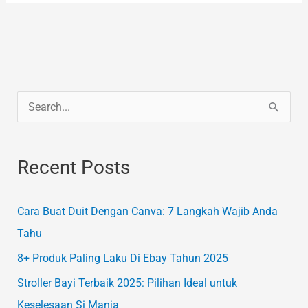
S
e
a
Recent Posts
r
c
Cara Buat Duit Dengan Canva: 7 Langkah Wajib Anda
h
Tahu
f
8+ Produk Paling Laku Di Ebay Tahun 2025
o
Stroller Bayi Terbaik 2025: Pilihan Ideal untuk
r
Keselesaan Si Manja