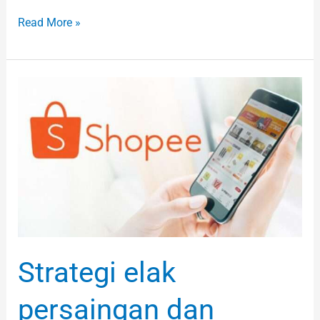
Read More »
Strategi
elak
persaingan
dan
perang
harga
di
Shopee
Strategi elak
persaingan dan