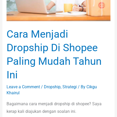
Shopee
Paling
Mudah
Tahun
Cara Menjadi
Ini
Dropship Di Shopee
Paling Mudah Tahun
Ini
Leave a Comment
/
Dropship
,
Strategi
/ By
Cikgu
Khairul
Bagaimana cara menjadi dropship di shopee? Saya
kerap kali diajukan dengan soalan ini.