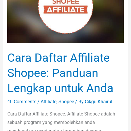
Panduan
Lengkap
untuk
Anda
Cara Daftar Affiliate
Shopee: Panduan
Lengkap untuk Anda
40 Comments
/
Affiliate
,
Shopee
/ By
Cikgu Khairul
Cara Daftar Affiliate Shopee. Affiliate Shopee adalah
sebuah program yang membolehkan anda
mendapatkan pendapatan tambahan dengan