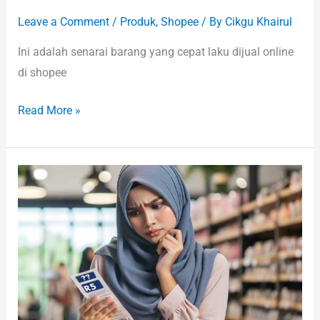
Leave a Comment
/
Produk
,
Shopee
/ By
Cikgu Khairul
Ini adalah senarai barang yang cepat laku dijual online
di shopee
Read More »
Apa
Hukum
Berniaga
di
Ebay?
Haram
Atau
Harus?