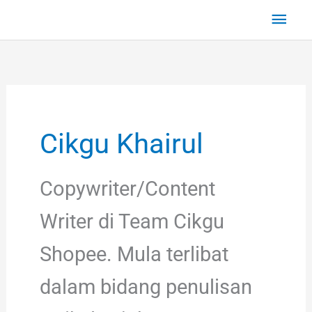
Skip
Main
to
Men
content
Cikgu Khairul
Copywriter/Content
Writer di Team Cikgu
Shopee. Mula terlibat
dalam bidang penulisan