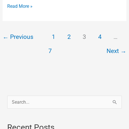
Read More »
←
Previous
1
2
3
4
…
7
Next
→
S
e
a
Recent Posts