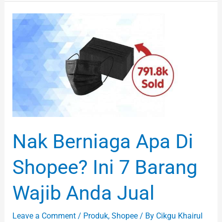
Nak
Berniaga
Apa
Di
Shopee?
Ini
7
Barang
Nak Berniaga Apa Di
Wajib
Anda
Shopee? Ini 7 Barang
Jual
Wajib Anda Jual
Leave a Comment
/
Produk
,
Shopee
/ By
Cikgu Khairul