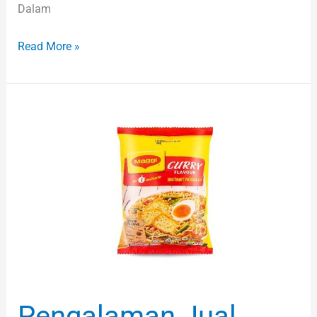
Dalam
Read More »
Pengalaman
Jual
Maggi
Di
Ebay
Jana
Keuntungan
RM4
Angka
Pengalaman Jual