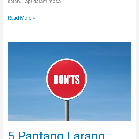
salah. Tapi dalam masa
Read More »
5
Pantang
Larang
Menjual
di
eBay
Wajib
Anda
Elak
5 Pantang Larang