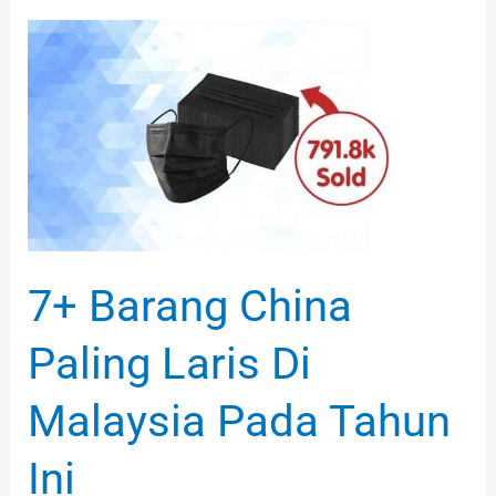
7+
Barang
China
Paling
Laris
Di
Malaysia
Pada
7+ Barang China
Tahun
Ini
Paling Laris Di
Malaysia Pada Tahun
Ini